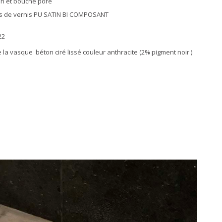
on et bouche pore
s de vernis PU SATIN BI COMPOSANT
22
e la vasque
béton ciré lissé couleur anthracite (2% pigment noir )